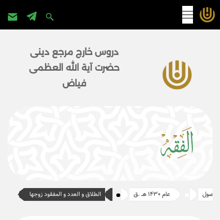
پرش
به
دروس خارج مرجع دینی
محتوا
حضرت آية الله العظمی
فیاض
اصول
عام ۱۴۳۰ هـ .ق
الطلاق و العدد و المفقود زوجها