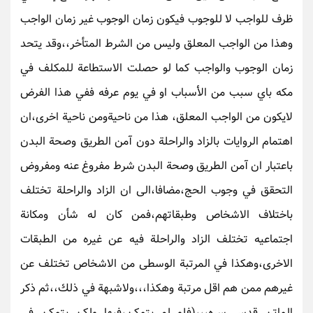
ظرف للواجب لا للوجوب فيكون زمان الوجوب غير زمان الواجب
وهذا من الواجب المعلق وليس من الشرط المتأخر،،وقد يتحد
زمان الوجوب والواجب كما لو حصلت الاستطاعة للمكلف في
مكه باي سبب من الأسباب او في يوم عرفه ففي هذا الفرض
لايكون من الواجب المعلق، هذا من ناحيةومن ناحية اخرى،ان
اهتمام الروايات بالزاد والراحلة دون آمن الطريق وصحة البدن
باعتبار ان آمن الطريق وصحة البدن شرط مفروغ عنه ومفروض
التحقق في وجوب الحج،مضافا،الى ان الزاد والراحلة تختلف
باختلاف الاشخاص وطبقاتهم،فمن كان له شأن ومكانة
اجتماعيه تختلف الزاد والراحلة فيه عن غيره من الطبقات
الاخرى،وهكذا في المرتبة الوسطى من الاشخاص تختلف عن
غيرهم ممن هم اقل مرتبة وهكذا،،،ولاشبهة في ذلك،،ثم ذكر
الماتن قدس سره،،،(فلو لم يتمكن،فيها ولكن يتمكن في