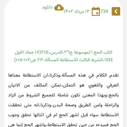
دانلود
734
۱۲ مرداد ۱۴۰۲
كتاب الحج ا لموسوعة ج٢٦،الدرس،٢١٥(١٨ جماد الاول
١٤٤٤،الشرط الثالث الاستطاعة المسألة،٢٣ ص١٠٢-١٠٥)
تقدم الكلام في هذه المسألة،وذكرنا،ان الاستطاعة معناها
العرفي واللغوي هو التمكن،تمكن المكلف من الاتيان
بالحج،وبهذا المعنى تكون شاملة للجميع الشروط من الزاد
والراحلة وامن الطريق وصحة البدن،وذكرنا،انه متى تحققت
الاستطاعة سواء قبل اشهر الحج ام في اثنائها تحقق وجوب
الحج فمبدءه من حين تحقق الاستطاعة،واشهر الحج إنما هي