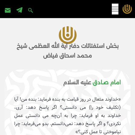
پرش
به
محتوا
بخش استفتائات دفتر آیة الله العظمی شیخ
محمد اسحاق فیاض
امام صـادق
علیه السلام
«خداوند متعال در روز قيامت به بنده فرمايد: بنده من! آيا
(تکلیف خود را) مى دانستى؟ اگر پاسخ دهد: آرى،
خداوند به او فرمايد: چرا به آن‌چه مى دانستى عمل
نكردى؟ و اگر پاسخ دهد: نمى‌دانستم. بدو می‌فرمايد: چرا
نياموختى تا عمل كنى؟»