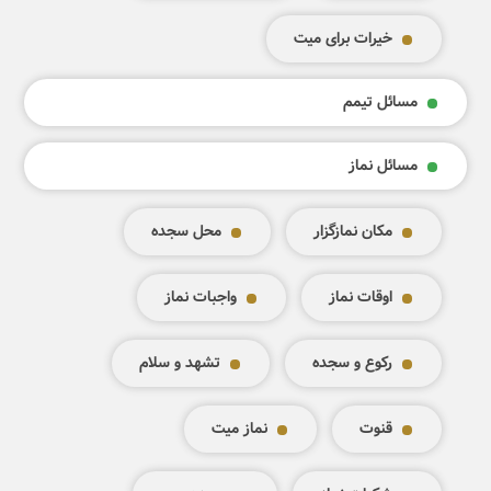
خیرات برای میت
مسائل تیمم
مسائل نماز
مکان نمازگزار
محل سجده
اوقات نماز
واجبات نماز
رکوع و سجده
تشهد و سلام
قنوت
نماز میت