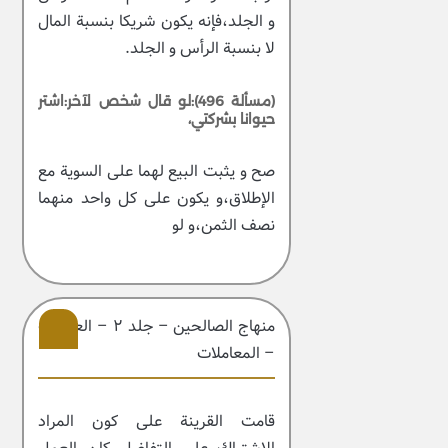
و الجلد،فإنه يكون شريكا بنسبة المال
لا بنسبة الرأس و الجلد.
(مسألة 496):لو قال شخص لآخر:اشتر
حيوانا بشركتي،
صح و يثبت البيع لهما على السوية مع
الإطلاق،و يكون على كل واحد منهما
نصف الثمن،و لو
منهاج الصالحین – جلد ۲ – العبادات
– المعاملات
202
قامت القرينة على كون المراد