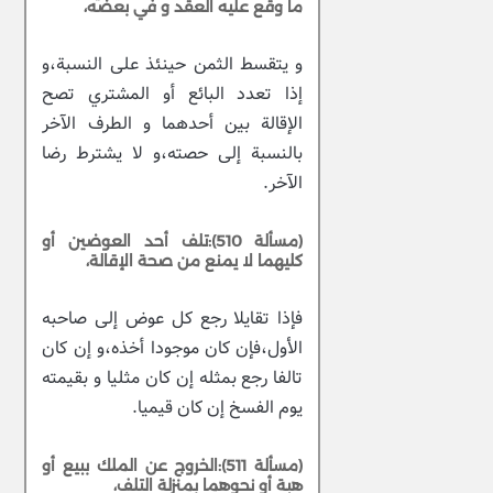
ما وقع عليه العقد و في بعضه،
و يتقسط الثمن حينئذ على النسبة،و
إذا تعدد البائع أو المشتري تصح
الإقالة بين أحدهما و الطرف الآخر
بالنسبة إلى حصته،و لا يشترط رضا
الآخر.
(مسألة 510):تلف أحد العوضين أو
كليهما لا يمنع من صحة الإقالة،
فإذا تقايلا رجع كل عوض إلى صاحبه
الأول،فإن كان موجودا أخذه،و إن كان
تالفا رجع بمثله إن كان مثليا و بقيمته
يوم الفسخ إن كان قيميا.
(مسألة 511):الخروج عن الملك ببيع أو
هبة أو نحوهما بمنزلة التلف،