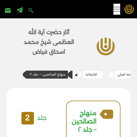
پرش
به
آثار حضرت آیة الله
محتوا
العظمی شیخ محمد
اسحاق فیاض
صفحه اصلی
کتابخانه
منهاج الصالحین – جلد ۲
منهاج
2
جلد
الصالحین
– جلد ۲