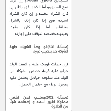
للسيدين فالأقوى الصحة،و إن ترتبا
صح السابق،و أما اللاحق فهو باطل إن
كان الشراء لنفسه،و إن كان الشراء
لسيده صح إذا كان إذنه بالشراء
مطلقا،و أما إذا كان مقيدا
بعبديته،فصحته تتوقف على إجازته.
(مسألة 501):لو وطأ الشريك جارية
الشركة حد بنصيب غيره،
فإن حملت قومت عليه و انعقد الولد
حرا،و عليه قيمة حصص الشركاء من
الولد عند سقوطه حيا،بل يحتمل عليه
بمجرد الوطء مع احتمال الحمل.
(مسألة 502):يستحب لمن اشترى
مملوكا تغيير اسمه و إطعامه شيئا
من الحلاوة