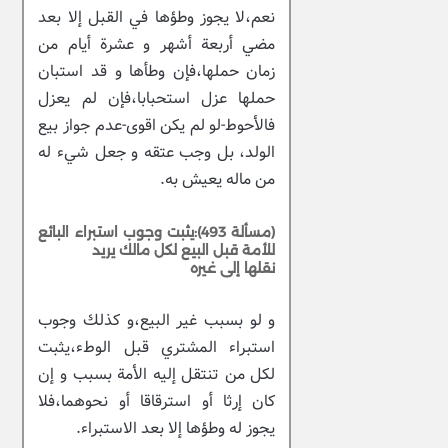
نعم،لا يجوز وطؤها في القبل إلا بعد
مضي أربعة أشهر و عشرة أيام من
زمان حملها،فإن وطأها و قد استبان
حملها عزل استحبابا،فإن لم يعزل
فالأحوط-لو لم يكن اقوى-عدم جواز بيع
الولد، بل وجب عتقه و جعل شيء له
من ماله يعيش به.
(مسألة 493):يثبت وجوب استبراء البائع
للأمة قبل البيع لكل مالك يريد
نقلها إلى غيره
و لو بسبب غير البيع،و كذلك وجوب
استبراء المشتري قبل الوطء،يثبت
لكل من تنتقل إليه الأمة بسبب و إن
كان إرثا أو استرقاقا أو نحوهما،فلا
يجوز له وطؤها إلا بعد الاستبراء.