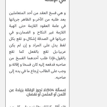
و هي فسخ العقد من أحد المتعاملين
بعد طلبه من الآخر،و الظاهر جريانها
في عامة العقود اللازمة حتى الهبة
اللازمة غير النكاح و الضمان،و في
جريانها في الصدقة إشكال،و تقع بكل
لفظ يدل على المراد و إن لم يكن
عربيا،بل تقع بالفعل كما تقع
بالقول،فإذا طلب أحدهما الفسخ من
صاحبه فدفعه إليه كان فسخا و إقالة،و
وجب على الطالب إرجاع ما في يده إلى
صاحبه.
(مسألة 504):لا تجوز الإقالة بزيادة عن
الثمن أو المثمن أو نقصان،
فلو أقال كذلك بطلت،و بقي كل من