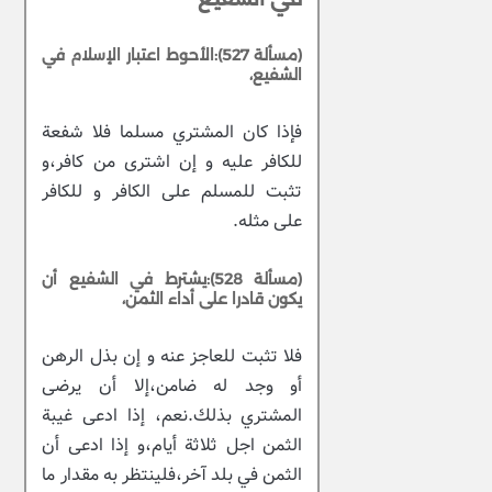
(مسألة 527):الأحوط اعتبار الإسلام في
الشفيع،
فإذا كان المشتري مسلما فلا شفعة
للكافر عليه و إن اشترى من كافر،و
تثبت للمسلم على الكافر و للكافر
على مثله.
(مسألة 528):يشترط في الشفيع أن
يكون قادرا على أداء الثمن،
فلا تثبت للعاجز عنه و إن بذل الرهن
أو وجد له ضامن،إلا أن يرضى
المشتري بذلك.نعم، إذا ادعى غيبة
الثمن اجل ثلاثة أيام،و إذا ادعى أن
الثمن في بلد آخر،فلينتظر به مقدار ما