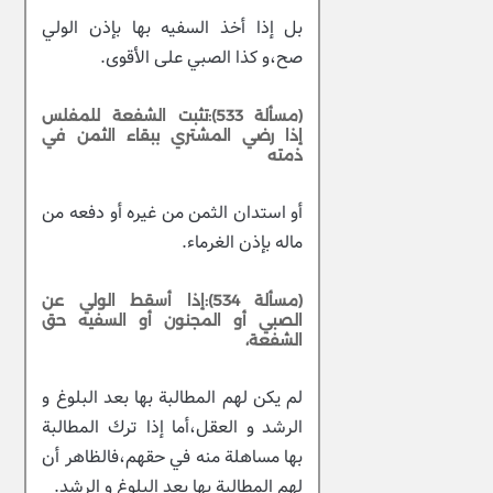
بل إذا أخذ السفيه بها بإذن الولي
صح،و كذا الصبي على الأقوى.
(مسألة 533):تثبت الشفعة للمفلس
إذا رضي المشتري ببقاء الثمن في
ذمته
أو استدان الثمن من غيره أو دفعه من
ماله بإذن الغرماء.
(مسألة 534):إذا أسقط الولي عن
الصبي أو المجنون أو السفيه حق
الشفعة،
لم يكن لهم المطالبة بها بعد البلوغ و
الرشد و العقل،أما إذا ترك المطالبة
بها مساهلة منه في حقهم،فالظاهر أن
لهم المطالبة بها بعد البلوغ و الرشد.