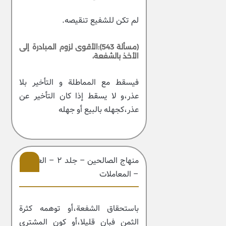
لم تكن للشفيع تنقيصه.
(مسألة 543):الأقوى لزوم المبادرة إلى
الأخذ بالشفعة،
فيسقط مع المماطلة و التأخير بلا
عذر،و لا يسقط إذا كان التأخير عن
عذر،كجهله بالبيع أو جهله
منهاج الصالحین – جلد ۲ – العبادات
– المعاملات
211
باستحقاق الشفعة،أو توهمه كثرة
الثمن فبان قليلا،أو كون المشتري