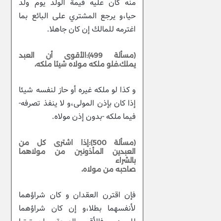
منه كان عليه قيمة الولد يوم ولد
حيا،و يرجع المشتري على البائع بما
اغترمه للمالك إن كان جاهلا.
(مسألة 499):الأقوى أن العبد
يملك،فلو ملكه مولاه شيئا ملكه،
و كذا لو ملكه غيره أو حاز لنفسه شيئا
إذا كان بإذن المولى،و لا ينفذ تصرفه-
فيما ملكه -بدون إذن مولاه.
(مسألة 500):إذا اشترى كل من
العبدين المأذونين من مولاهما
بالشراء
صاحبه من مولاه،
فإن اقترن العقدان و كان شراؤهما
لأنفسهما بطلا،و إن كان شراؤهما