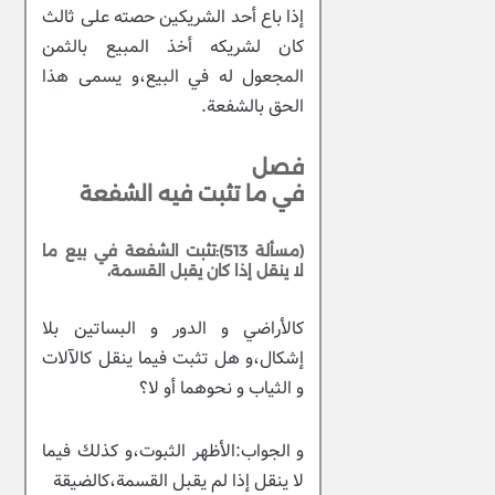
إذا باع أحد الشريكين حصته على ثالث
كان لشريكه أخذ المبيع بالثمن
المجعول له في البيع،و يسمى هذا
الحق بالشفعة.
فصل
في ما تثبت فيه الشفعة
(مسألة 513):تثبت الشفعة في بيع ما
لا ينقل إذا كان يقبل القسمة،
كالأراضي و الدور و البساتين بلا
إشكال،و هل تثبت فيما ينقل كالآلات
و الثياب و نحوهما أو لا؟
و الجواب:الأظهر الثبوت،و كذلك فيما
لا ينقل إذا لم يقبل القسمة،كالضيقة