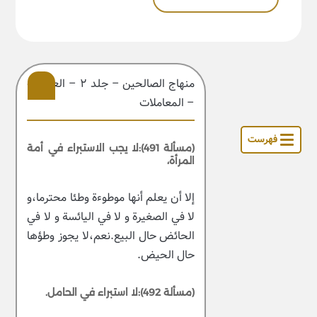
منهاج الصالحین – جلد ۲ – العبادات
– المعاملات
201
فهرست
(مسألة 491):لا يجب الاستبراء في أمة
المرأة،
إلا أن يعلم أنها موطوءة وطئا محترما،و
لا في الصغيرة و لا في اليائسة و لا في
الحائض حال البيع.نعم،لا يجوز وطؤها
حال الحيض.
(مسألة 492):لا استبراء في الحامل.