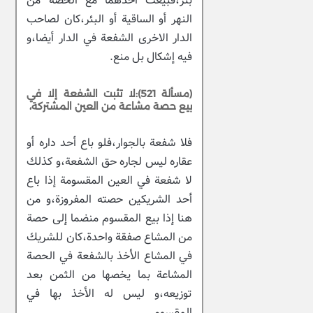
بئر،فبيعت أحدهما مع الحصة من
النهر أو الساقية أو البئر،كان لصاحب
الدار الاخرى الشفعة في الدار أيضا،و
فيه إشكال بل منع.
(مسألة 521):لا تثبت الشفعة إلا في
بيع حصة مشاعة من العين المشتركة،
فلا شفعة بالجوار،فلو باع أحد داره أو
عقاره ليس لجاره حق الشفعة،و كذلك
لا شفعة في العين المقسومة إذا باع
أحد الشريكين حصته المفروزة،و من
هنا إذا بيع المقسوم منضما إلى حصة
من المشاع صفقة واحدة،كان للشريك
في المشاع الأخذ بالشفعة في الحصة
المشاعة بما يخصها من الثمن بعد
توزيعه،و ليس له الأخذ بها في
المقسوم.