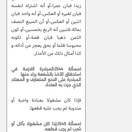
زيدا فبان عمرا،أو أنه اشتراه لنفسه
فبان لغيره أو العكس،أو أنه واحد فبان
اثنين أو العكس،أو أن المبيع النصف
بمائة،فتبين أنه الربع بخمسين،أو كون
الثمن ذهبا فبان فضة،أو لكونه
محبوسا ظلما أو بحق يعجز عن أدائه،و
كذا أمثال ذلك من الأعذار.
(مسألة 544):المبادرة اللازمة في
استحقاق الأخذ بالشفعة يراد منها
المبادرة على النحو المتعارف و المعتاد
الذي جرت به العادة،
فإذا كان مشغولا بعبادة واجبة أو
مندوبة لم يجب عليه قطعها.
(مسألة 545):إذا كان مشغولا بأكل أو
شرب لم يجب قطعه،