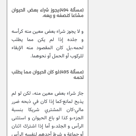
(مسألة 494):يجوز شراء بعض الحيوان
مشاعا كنصفه و ربعه،
و لا يجوز شراء بعض معين منه كرأسه
و جلده إذا لم يكن مما يطلب
لحمه،بل كان المقصود منه الإبقاء
للركوب أو الحمل أو نحوهما.
(مسألة 495):لو كان الحيوان مما يطلب
لحمه
جاز شراء بعض معين منه، لكن لو لم
يذبح لمانع-كما إذا كان في ذبحه ضرر
مالي-كان المشتري شريكا بنسبة
الجزء،و كذا لو باع الحيوان و استثنى
الرأس و الجلد،و أما إذا اشترك اثنان
أو جماعة و شرط أحدهم لنفسه الرأس