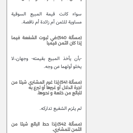
سواء كانت قيمة المبيع السوقية
مساوية للثمن أم زائدة أم ناقصة.
(مسألة 540):في ثبوت الشفعة فيما
إذا كان الثمن قيميا
-بأن يأخذ المبيع بقيمته- وجهان،لا
يخلو أولهما عن وجه.
(مسألة 541):إذا غرم المشتري شيئا من
اجرة الدلال أو غيرها أو تبرع به
للبائع من خلعة و نحوها،
لم يلزم الشفيع تداركه.
(مسألة 542):إذا حط البائع شيئا من
الثمن للمشتري،