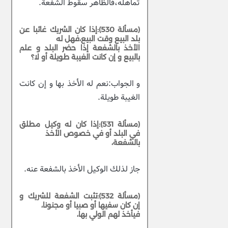
تماهله،فالظاهر سقوط الشفعة.
(مسألة 530):إذا كان الشريك غائبا عن
بلد البيع وقت البيع،فهل له
الأخذ بالشفعة إذا حضر البلد و علم
بالبيع و إن كانت الغيبة طويلة أو لا؟
و الجواب:نعم له الأخذ بها و إن كانت
الغيبة طويلة.
(مسألة 531):إذا كان له وكيل مطلق
في البلد أو في خصوص الأخذ
بالشفعة،
جاز لذلك الوكيل الأخذ بالشفعة عنه.
(مسألة 532):تثبت الشفعة للشريك و
إن كان سفيها أو صبيا أو مجنونا،
فيأخذ لهم الولي بها،