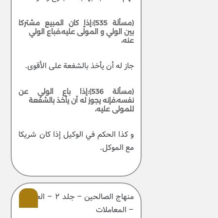
(مسألة 535):إذا كان المبيع مشتركا
بين الولي و المولّى عليه،فباع الولي
عنه،
جاز له أن يأخذ بالشفعة على الأقوى.
(مسألة 536):إذا باع الولي عن
نفسه،فإنه يجوز له أن يأخذ بالشفعة
للمولى عليه،
و كذا الحكم في الوكيل إذا كان شريكا
مع الموكل.
منهاج الصالحین – جلد ۲ – العبادات
– المعاملات
210