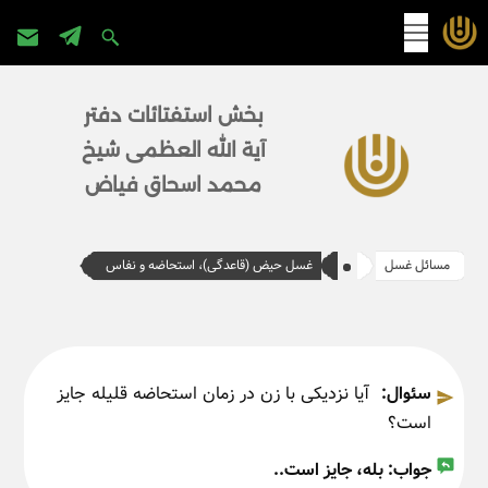
پرش
به
بخش استفتائات دفتر
محتوا
آیة الله العظمی شیخ
محمد اسحاق فیاض
مسائل غسل
غسل حیض (قاعدگی)، استحاضه و نفاس
سئوال:
آیا نزدیکی با زن در زمان استحاضه قلیله جایز
است؟
جواب:
بله، جایز است..