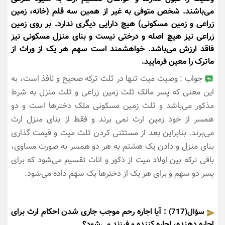
می‌باشند. شخص متوفی به غیر از همین سه قلم (خانه، زمین
زراعی و زمین مسکونی) هیچ دارایی دیگری ندارد. بر روی زمین
زراعی نیز هیچ اصله و درختی نیست و بنای منزل مسکونی نیز
فاقد ارزش می‌باشد. خواهشمند است سهم هر یک از وراث از
ماترک را معین فرمایید.
جواب : وصیت میت تنها در ثلث ترکه صحیح و نافذ است، به
این معنی که پسر مالک ثلث زمین زراعی و ثلث منزل به شرط
مذکور می‌باشد و ثلث زمین مسکونی ملک دخترها است و دو
همسر از خود زمین ارث نمی برند و فقط از بنای منزل ارث
می‌برند. بنابراین بعد از مستثنی کردن ثلث میت و قیمت گذاری
بنای منزل و دادن یک هشتم به هر دو همسر به صورت مساوی،
باقی ترکه بین اولاد میت از ذکور و اناث تقسیم می‌شود که برای
پسر دو سهم و برای هر یک از دخترها یک سهم داده می‌شود.
: آیا اجاره رحم موجب جاری شدن احکام ارث برای
سؤال(717)
اجاره دهنده، اجاره کننده و فرزند می‌شود؟