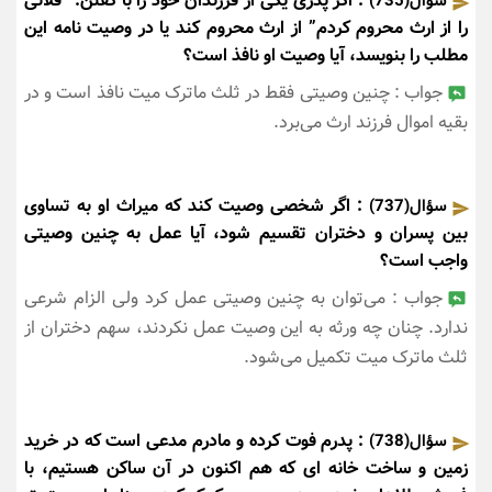
: اگر پدری یکی از فرزندان خود را با گفتن: “فلانی
سؤال(735)
را از ارث محروم کردم” از ارث محروم کند یا در وصیت نامه این
مطلب را بنویسد، آیا وصیت او نافذ است؟
جواب : چنین وصیتی فقط در ثلث ماترک میت نافذ است و در
بقیه اموال فرزند ارث می‌برد.
: اگر شخصی وصیت کند که میراث او به تساوی
سؤال(737)
بین پسران و دختران تقسیم شود، آیا عمل به چنین وصیتی
واجب است؟
جواب : می‌توان به چنین وصیتی عمل کرد ولی الزام شرعی
ندارد. چنان چه ورثه به این وصیت عمل نکردند، سهم دختران از
ثلث ماترک میت تکمیل می‌شود.
: پدرم فوت کرده و مادرم مدعی است که در خرید
سؤال(738)
زمین و ساخت خانه ای که هم اکنون در آن ساکن هستیم، با