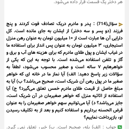
هر دختر یک قسمت قرار داده می‌شود.
: پـدر و مادرم دریک تصادف فوت کردند و پنج
سؤال(714)
فرزند (دو پسر و سه دختر) از ایشان به جای مانده است. کل
دارایی آن ها عبارت است از ۱۰ میلیون تومان به عنوان رهن منزل
استیجاری، ۳ میلیون تومان به عنوان پس انداز برای استفاده ما
در غیاب ایشان و پول طلای مادرم که برای هزینه های آب و برق و
گاز و تلفن استفاده می‌شده است. با توجه به این که یکی از
خواهرهایم ۷ ساله است و صغیر محسوب می‌شود، لطفاً به
سؤالات زیر پاسخ دهید: الف) آیا نماز ما در خانه ای که خواهر
صغیر ما در پول رهن آن شریک است، صحیح می‌باشد؟ ب) آیا به
مبلغ حاصل از قیمت طلای مادرم خمس تعلق می‌گیرد؟ ج) آیا
استفاده از اثاثیه منزل که خواهر صغیرمان در آن شریک است،
جایز می‌باشد؟ د) آیا می‌توانیم سهم خواهر صغیرمان را به عنوان
قرض الحسنه برداریم و استفاده کنیم و بعد از به تکلیف رسیدن
او، بازپرداخت نماییم؟
جواب : الف) بله، صحیح است. ب) خیر، تعلق نمی گیرد.